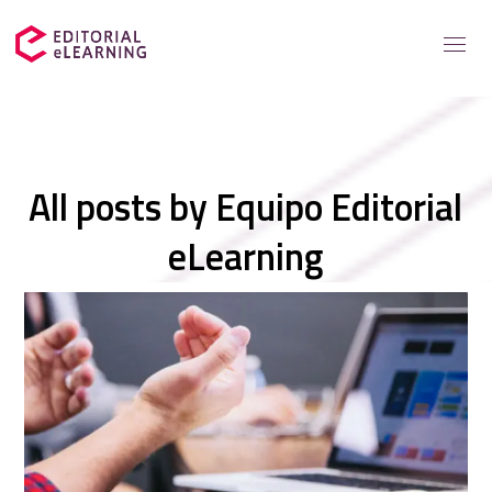
Servicios
All posts by
Equipo Editorial
Soluciones para
eLearning
Casos de éxito
Catálogo
Recursos elearning
Sobre nosotros
Contacto