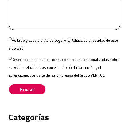
Please
He leído y acepto el
Aviso Legal
y la
Política de privacidad
de este
leave
sitio web.
this
Deseo recibir comunicaciones comerciales personalizadas sobre
field
servicios relacionados con el sector de la formación y el
empty.
aprendizaje, por parte de las
Empresas del Grupo VÉRTICE
.
Categorías