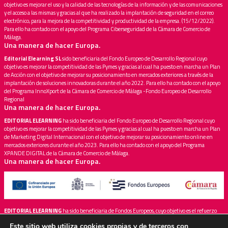
objetivo es mejorar el uso y la calidad de las tecnologías de la información y de las comunicaciones
y el acceso a las mismas y gracias al que ha realizado la implantación de seguridad en el correo
electrónico, para la mejora de la competitividad y productividad de la empresa. (15/12/2022).
Para ello ha contado con el apoyo del Programa Ciberseguridad de la Cámara de Comercio de
Málaga.
Una manera de hacer Europa.
Editorial Elearning SL
sido beneficiaria del Fondo Europeo de Desarrollo Regional cuyo
objetivo es mejorar la competitividad de las Pymes y gracias al cual ha puesto en marcha un Plan
de Acción con el objetivo de mejorar su posicionamiento en mercados exteriores a través de la
implantación de soluciones innovadoras durante el año 2022. Para ello ha contado con el apoyo
del Programa InnoXport de la Cámara de Comercio de Málaga -Fondo Europeo de Desarrollo
Regional
Una manera de hacer Europa.
EDITORIAL ELEARNING
ha sido beneficiaria del Fondo Europeo de Desarrollo Regional cuyo
objetivo es mejorar la competitividad de las Pymes y gracias al cual ha puesto en marcha un Plan
de Marketing Digital Internacional con el objetivo de mejorar su posicionamiento online en
mercados exteriores durante el año 2023. Para ello ha contado con el apoyo del Programa
XPANDE DIGITAL de la Cámara de Comercio de Málaga.
Una manera de hacer Europa.
EDITORIAL ELEARNING
ha sido beneficiaria de Fondos Europeos, cuyo objetivo es el refuerzo
del crecimiento sostenible y la competitividad de las PYMES, y gracias al cual ha puesto en
Este sitio web utiliza cookies propias y de terceros con
marcha un Plan de Acción con el objetivo de mejorar su competitividad mediante la