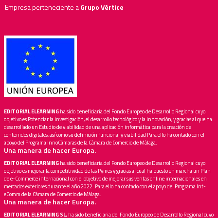
Empresa perteneciente a
Grupo Vértice
EDITORIAL ELEARNING
ha sido beneficiaria del Fondo Europeo de Desarrollo Regional cuyo
objetivo es Potenciar la investigación, el desarrollo tecnológico y la innovación, y gracias al que ha
desarrollado un Estudio de viabilidad de una aplicación informática para la creación de
contenidos digitales, así como su definición funcional y viabilidad Para ello ha contado con el
apoyo del Programa InnoCámaras de la Cámara de Comercio de Málaga.
Una manera de hacer Europa.
EDITORIAL ELEARNING
ha sido beneficiaria del Fondo Europeo de Desarrollo Regional cuyo
objetivo es mejorar la competitividad de las Pymes y gracias al cual ha puesto en marcha un Plan
de e-Commerce internacional con el objetivo de mejorar sus ventas online internacionales en
mercados exteriores durante el año 2022. Para ello ha contado con el apoyo del Programa Int-
eComm de la Cámara de Comercio de Málaga.
Una manera de hacer Europa.
EDITORIAL ELEARNING SL,
ha sido beneficiaria del Fondo Europeo de Desarrollo Regional cuyo