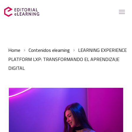
Servicios
Home
Contenidos elearning
LEARNING EXPERIENCE
Soluciones para
PLATFORM LXP: TRANSFORMANDO EL APRENDIZAJE
Casos de éxito
DIGITAL
Catálogo
Recursos elearning
Sobre nosotros
Contacto