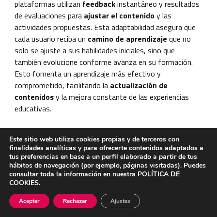
plataformas utilizan
feedback
instantáneo y resultados
de evaluaciones para
ajustar el contenido
y las
actividades propuestas. Esta adaptabilidad asegura que
cada usuario reciba un
camino de aprendizaje
que no
solo se ajuste a sus habilidades iniciales, sino que
también evolucione conforme avanza en su formación.
Esto fomenta un aprendizaje más efectivo y
comprometido, facilitando la
actualización de
contenidos
y la mejora constante de las experiencias
educativas.
Recursos y formatos de
Este sitio web utiliza cookies propias y de terceros con
contenido disponibles en
finalidades analíticas y para ofrecerte contenidos adaptados a
tus preferencias en base a un perfil elaborado a partir de tus
hábitos de navegación (por ejemplo, páginas visitadas). Puedes
plataformas de experiencia
consultar toda la información en nuestra
POLÍTICA DE
COOKIES
.
Las plataformas de experiencia de aprendizaje ofrecen
Aceptar
Rechazar
Ajustes
una
variedad de recursos
y formatos variados que