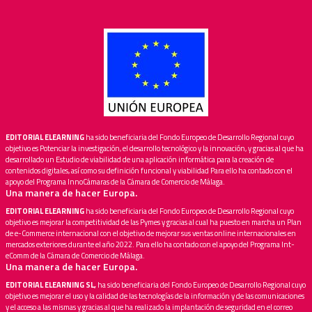
EDITORIAL ELEARNING
ha sido beneficiaria del Fondo Europeo de Desarrollo Regional cuyo
objetivo es Potenciar la investigación, el desarrollo tecnológico y la innovación, y gracias al que ha
desarrollado un Estudio de viabilidad de una aplicación informática para la creación de
contenidos digitales, así como su definición funcional y viabilidad Para ello ha contado con el
apoyo del Programa InnoCámaras de la Cámara de Comercio de Málaga.
Una manera de hacer Europa.
EDITORIAL ELEARNING
ha sido beneficiaria del Fondo Europeo de Desarrollo Regional cuyo
objetivo es mejorar la competitividad de las Pymes y gracias al cual ha puesto en marcha un Plan
de e-Commerce internacional con el objetivo de mejorar sus ventas online internacionales en
mercados exteriores durante el año 2022. Para ello ha contado con el apoyo del Programa Int-
eComm de la Cámara de Comercio de Málaga.
Una manera de hacer Europa.
EDITORIAL ELEARNING SL,
ha sido beneficiaria del Fondo Europeo de Desarrollo Regional cuyo
objetivo es mejorar el uso y la calidad de las tecnologías de la información y de las comunicaciones
y el acceso a las mismas y gracias al que ha realizado la implantación de seguridad en el correo