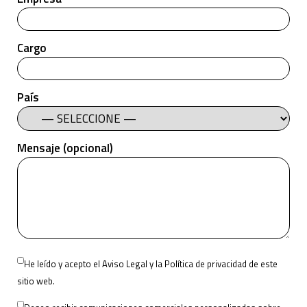
Cargo
País
Mensaje (opcional)
Please
He leído y acepto el
Aviso Legal
y la
Política de privacidad
de este
leave
sitio web.
this