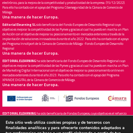
electrónico, para la mejora de la competitividad y productividad de la empresa. (15/12/2022).
Para ello ha contado con el apoyo del Programa Ciberseguridad de la Cámara de Comercio de
Málaga.
Una manera de hacer Europa.
Editorial Elearning SL
sido beneficiaria del Fondo Europeo de Desarrollo Regional cuyo
objetivo es mejorar la competitividad de las Pymes y gracias al cual ha puesto en marcha un Plan
de Acción con el objetivo de mejorar su posicionamiento en mercados exteriores a través de la
implantación de soluciones innovadoras durante el año 2022. Para ello ha contado con el apoyo
del Programa InnoXport de la Cámara de Comercio de Málaga -Fondo Europeo de Desarrollo
Regional
Una manera de hacer Europa.
EDITORIAL ELEARNING
ha sido beneficiaria del Fondo Europeo de Desarrollo Regional cuyo
objetivo es mejorar la competitividad de las Pymes y gracias al cual ha puesto en marcha un Plan
de Marketing Digital Internacional con el objetivo de mejorar su posicionamiento online en
mercados exteriores durante el año 2023. Para ello ha contado con el apoyo del Programa
XPANDE DIGITAL de la Cámara de Comercio de Málaga.
Una manera de hacer Europa.
EDITORIAL ELEARNING
ha sido beneficiaria de Fondos Europeos, cuyo objetivo es el refuerzo
del crecimiento sostenible y la competitividad de las PYMES, y gracias al cual ha puesto en
Este sitio web utiliza cookies propias y de terceros con
marcha un Plan de Acción con el objetivo de mejorar su competitividad mediante la
finalidades analíticas y para ofrecerte contenidos adaptados a
transformación digital, la promoción online y el comercio electrónico en mercados
internacionales durante el año 2024. Para ello ha contado con el apoyo del Programa
Xpande