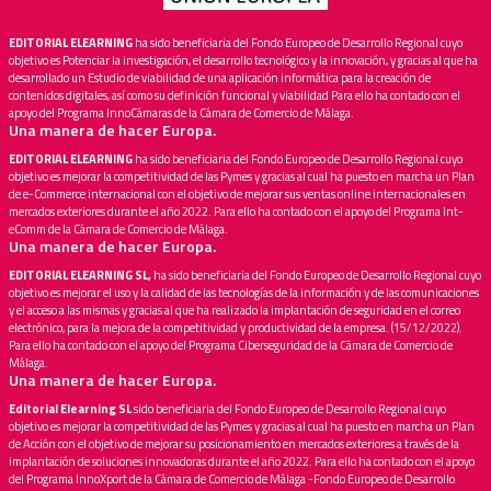
EDITORIAL ELEARNING
ha sido beneficiaria del Fondo Europeo de Desarrollo Regional cuyo
objetivo es Potenciar la investigación, el desarrollo tecnológico y la innovación, y gracias al que ha
desarrollado un Estudio de viabilidad de una aplicación informática para la creación de
contenidos digitales, así como su definición funcional y viabilidad Para ello ha contado con el
apoyo del Programa InnoCámaras de la Cámara de Comercio de Málaga.
Una manera de hacer Europa.
EDITORIAL ELEARNING
ha sido beneficiaria del Fondo Europeo de Desarrollo Regional cuyo
objetivo es mejorar la competitividad de las Pymes y gracias al cual ha puesto en marcha un Plan
de e-Commerce internacional con el objetivo de mejorar sus ventas online internacionales en
mercados exteriores durante el año 2022. Para ello ha contado con el apoyo del Programa Int-
eComm de la Cámara de Comercio de Málaga.
Una manera de hacer Europa.
EDITORIAL ELEARNING SL,
ha sido beneficiaria del Fondo Europeo de Desarrollo Regional cuyo
objetivo es mejorar el uso y la calidad de las tecnologías de la información y de las comunicaciones
y el acceso a las mismas y gracias al que ha realizado la implantación de seguridad en el correo
electrónico, para la mejora de la competitividad y productividad de la empresa. (15/12/2022).
Para ello ha contado con el apoyo del Programa Ciberseguridad de la Cámara de Comercio de
Málaga.
Una manera de hacer Europa.
Editorial Elearning SL
sido beneficiaria del Fondo Europeo de Desarrollo Regional cuyo
objetivo es mejorar la competitividad de las Pymes y gracias al cual ha puesto en marcha un Plan
de Acción con el objetivo de mejorar su posicionamiento en mercados exteriores a través de la
implantación de soluciones innovadoras durante el año 2022. Para ello ha contado con el apoyo
del Programa InnoXport de la Cámara de Comercio de Málaga -Fondo Europeo de Desarrollo