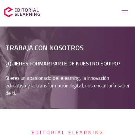
Servicios
TRABAJA CON NOSOTROS
Soluciones para
¿QUIERES FORMAR PARTE DE NUESTRO EQUIPO?
Casos de éxito
Si eres un apasionado del elearning, la innovación
educativa y la transformación digital, nos encantaría saber
Catálogo
de ti.
Recursos elearning
Sobre nosotros
EDITORIAL ELEARNING
Contacto