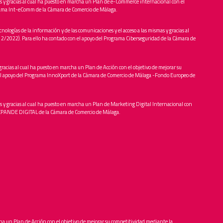
es y gracias al cual ha puesto en marcha un Plan de e-Commerce internacional con el
ograma Int-eComm de la Cámara de Comercio de Málaga.
cnologías de la información y de las comunicaciones y el acceso a las mismas y gracias al
5/12/2022). Para ello ha contado con el apoyo del Programa Ciberseguridad de la Cámara de
gracias al cual ha puesto en marcha un Plan de Acción con el objetivo de mejorar su
n el apoyo del Programa InnoXport de la Cámara de Comercio de Málaga -Fondo Europeo de
s y gracias al cual ha puesto en marcha un Plan de Marketing Digital Internacional con
ma XPANDE DIGITAL de la Cámara de Comercio de Málaga.
rcha un Plan de Acción con el objetivo de mejorar su competitividad mediante la