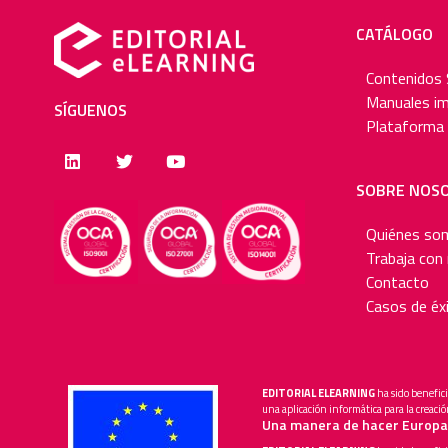
CATÁLOGO
Contenidos
Manuales i
SÍGUENOS
Plataforma 
SOBRE NOS
Quiénes so
Trabaja con
Contacto
Casos de éx
EDITORIAL ELEARNING
ha sido benefici
una aplicación informática para la creaci
Una manera de hacer Europa