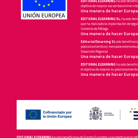
EDITORIAL ELEARNING
ha sido benefici
objetivo de mejorar sus ventas online in
Una manera de hacer Europa
EDITORIAL ELEARNING SL,
ha sido bene
que ha realizado la implantación de segur
Comercio de Málaga.
Una manera de hacer Europa
Editorial Elearning SL
sido beneficiari
posicionamiento en mercados exteriores a
Desarrollo Regional
Una manera de hacer Europa
EDITORIAL ELEARNING
ha sido benefici
el objetivo de mejorar su posicionamient
Una manera de hacer Europa
EDITORIAL ELEARNING
ha sido beneficiaria de Fondos Europeos, cuyo objetivo es el re