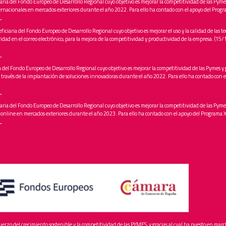
aria del Fondo Europeo de Desarrollo Regional cuyo objetivo es mejorar la competitividad de las Pym
ternacionales en mercados exteriores durante el año 2022. Para ello ha contado con el apoyo del Pr
.
ficiaria del Fondo Europeo de Desarrollo Regional cuyo objetivo es mejorar el uso y la calidad de las te
idad en el correo electrónico, para la mejora de la competitividad y productividad de la empresa. (1
.
a del Fondo Europeo de Desarrollo Regional cuyo objetivo es mejorar la competitividad de las Pymes y 
 través de la implantación de soluciones innovadoras durante el año 2022. Para ello ha contado co
.
aria del Fondo Europeo de Desarrollo Regional cuyo objetivo es mejorar la competitividad de las Pyme
o online en mercados exteriores durante el año 2023. Para ello ha contado con el apoyo del Progra
.
fuerzo del crecimiento sostenible y la competitividad de las PYMES, y gracias al cual ha puesto en ma