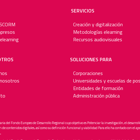
SERVICIOS
 SCORM
Creación y digitalización
mpresos
Metodologías elearning
elearning
Recursos audiovisuales
OTROS
SOLUCIONES PARA
mos
Corporaciones
 nosotros
Universidades y escuelas de po
Entidades de formación
ito
Administración pública
aria del Fondo Europeo de Desarrollo Regional cuyo objetivo es Potenciar la investigación, el desarroll
ón de contenidos digitales, así como su definición funcional y viabilidad Para ello ha contado con e
.