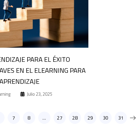
NDIZAJE PARA EL ÉXITO
AVES EN EL ELEARNING PARA
 APRENDIZAJE
arning
Julio 23, 2025
7
8
…
27
28
29
30
31