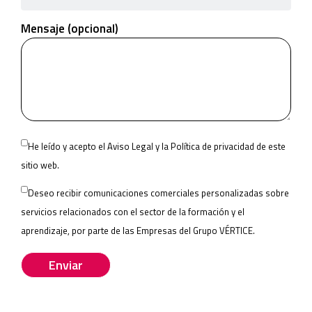
Mensaje (opcional)
Please
He leído y acepto el
Aviso Legal
y la
Política de privacidad
de este
leave
sitio web.
this
Deseo recibir comunicaciones comerciales personalizadas sobre
field
servicios relacionados con el sector de la formación y el
empty.
aprendizaje, por parte de las
Empresas del Grupo VÉRTICE
.