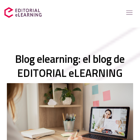
Servicios
Blog elearning: el blog de
Soluciones para
EDITORIAL eLEARNING
Casos de éxito
Catálogo
Recursos elearning
Sobre nosotros
Contacto