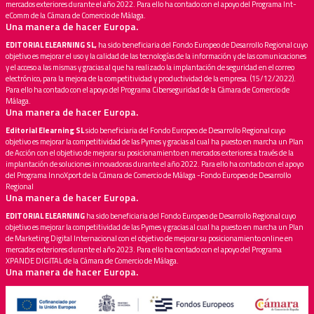
mercados exteriores durante el año 2022. Para ello ha contado con el apoyo del Programa Int-
eComm de la Cámara de Comercio de Málaga.
Una manera de hacer Europa.
EDITORIAL ELEARNING SL,
ha sido beneficiaria del Fondo Europeo de Desarrollo Regional cuyo
objetivo es mejorar el uso y la calidad de las tecnologías de la información y de las comunicaciones
y el acceso a las mismas y gracias al que ha realizado la implantación de seguridad en el correo
electrónico, para la mejora de la competitividad y productividad de la empresa. (15/12/2022).
Para ello ha contado con el apoyo del Programa Ciberseguridad de la Cámara de Comercio de
Málaga.
Una manera de hacer Europa.
Editorial Elearning SL
sido beneficiaria del Fondo Europeo de Desarrollo Regional cuyo
objetivo es mejorar la competitividad de las Pymes y gracias al cual ha puesto en marcha un Plan
de Acción con el objetivo de mejorar su posicionamiento en mercados exteriores a través de la
implantación de soluciones innovadoras durante el año 2022. Para ello ha contado con el apoyo
del Programa InnoXport de la Cámara de Comercio de Málaga -Fondo Europeo de Desarrollo
Regional
Una manera de hacer Europa.
EDITORIAL ELEARNING
ha sido beneficiaria del Fondo Europeo de Desarrollo Regional cuyo
objetivo es mejorar la competitividad de las Pymes y gracias al cual ha puesto en marcha un Plan
de Marketing Digital Internacional con el objetivo de mejorar su posicionamiento online en
mercados exteriores durante el año 2023. Para ello ha contado con el apoyo del Programa
XPANDE DIGITAL de la Cámara de Comercio de Málaga.
Una manera de hacer Europa.