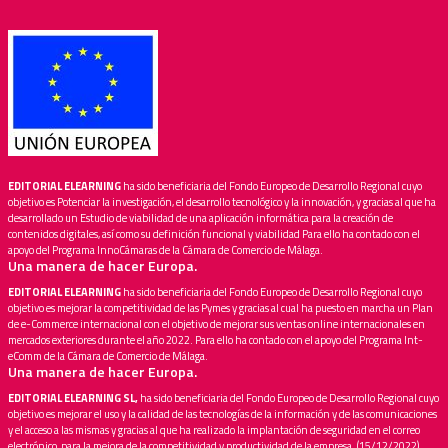
EDITORIAL ELEARNING
ha sido beneficiaria del Fondo Europeo de Desarrollo Regional cuyo
objetivo es Potenciar la investigación, el desarrollo tecnológico y la innovación, y gracias al que ha
desarrollado un Estudio de viabilidad de una aplicación informática para la creación de
contenidos digitales, así como su definición funcional y viabilidad Para ello ha contado con el
apoyo del Programa InnoCámaras de la Cámara de Comercio de Málaga.
Una manera de hacer Europa.
EDITORIAL ELEARNING
ha sido beneficiaria del Fondo Europeo de Desarrollo Regional cuyo
objetivo es mejorar la competitividad de las Pymes y gracias al cual ha puesto en marcha un Plan
de e-Commerce internacional con el objetivo de mejorar sus ventas online internacionales en
mercados exteriores durante el año 2022. Para ello ha contado con el apoyo del Programa Int-
eComm de la Cámara de Comercio de Málaga.
Una manera de hacer Europa.
EDITORIAL ELEARNING SL,
ha sido beneficiaria del Fondo Europeo de Desarrollo Regional cuyo
objetivo es mejorar el uso y la calidad de las tecnologías de la información y de las comunicaciones
y el acceso a las mismas y gracias al que ha realizado la implantación de seguridad en el correo
electrónico, para la mejora de la competitividad y productividad de la empresa. (15/12/2022).