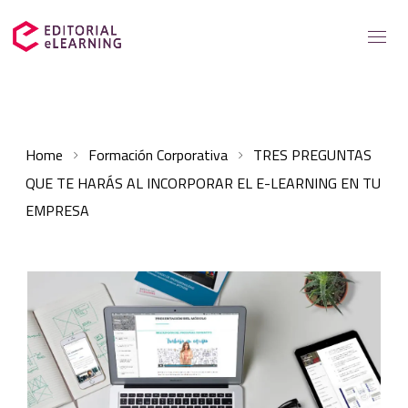
Servicios
Home
Formación Corporativa
TRES PREGUNTAS
Soluciones para
QUE TE HARÁS AL INCORPORAR EL E-LEARNING EN TU
Casos de éxito
EMPRESA
Catálogo
Recursos elearning
Sobre nosotros
Contacto