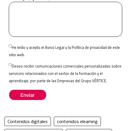
Please
He leído y acepto el
Aviso Legal
y la
Política de privacidad
de este
leave
sitio web.
this
Deseo recibir comunicaciones comerciales personalizadas sobre
field
servicios relacionados con el sector de la formación y el
empty.
aprendizaje, por parte de las
Empresas del Grupo VÉRTICE
.
Contenidos digitales
contenidos elearning