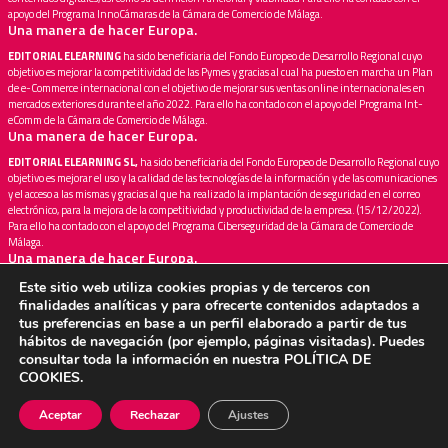
apoyo del Programa InnoCámaras de la Cámara de Comercio de Málaga.
Una manera de hacer Europa.
EDITORIAL ELEARNING
ha sido beneficiaria del Fondo Europeo de Desarrollo Regional cuyo
objetivo es mejorar la competitividad de las Pymes y gracias al cual ha puesto en marcha un Plan
de e-Commerce internacional con el objetivo de mejorar sus ventas online internacionales en
mercados exteriores durante el año 2022. Para ello ha contado con el apoyo del Programa Int-
eComm de la Cámara de Comercio de Málaga.
Una manera de hacer Europa.
EDITORIAL ELEARNING SL,
ha sido beneficiaria del Fondo Europeo de Desarrollo Regional cuyo
objetivo es mejorar el uso y la calidad de las tecnologías de la información y de las comunicaciones
y el acceso a las mismas y gracias al que ha realizado la implantación de seguridad en el correo
electrónico, para la mejora de la competitividad y productividad de la empresa. (15/12/2022).
Para ello ha contado con el apoyo del Programa Ciberseguridad de la Cámara de Comercio de
Málaga.
Una manera de hacer Europa.
Editorial Elearning SL
sido beneficiaria del Fondo Europeo de Desarrollo Regional cuyo
Este sitio web utiliza cookies propias y de terceros con
objetivo es mejorar la competitividad de las Pymes y gracias al cual ha puesto en marcha un Plan
finalidades analíticas y para ofrecerte contenidos adaptados a
de Acción con el objetivo de mejorar su posicionamiento en mercados exteriores a través de la
tus preferencias en base a un perfil elaborado a partir de tus
implantación de soluciones innovadoras durante el año 2022. Para ello ha contado con el apoyo
hábitos de navegación (por ejemplo, páginas visitadas). Puedes
del Programa InnoXport de la Cámara de Comercio de Málaga -Fondo Europeo de Desarrollo
consultar toda la información en nuestra
POLÍTICA DE
Regional
COOKIES
.
Una manera de hacer Europa.
EDITORIAL ELEARNING
ha sido beneficiaria del Fondo Europeo de Desarrollo Regional cuyo
Aceptar
Rechazar
Ajustes
objetivo es mejorar la competitividad de las Pymes y gracias al cual ha puesto en marcha un Plan
de Marketing Digital Internacional con el objetivo de mejorar su posicionamiento online en