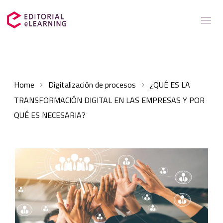
Servicios
Home
Digitalización de procesos
¿QUÉ ES LA
Soluciones para
TRANSFORMACIÓN DIGITAL EN LAS EMPRESAS Y POR
Casos de éxito
QUÉ ES NECESARIA?
Catálogo
Recursos elearning
Sobre nosotros
Contacto