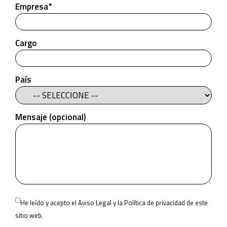
Empresa*
Cargo
País
Mensaje (opcional)
Please
He leído y acepto el
Aviso Legal
y la
Política de privacidad
de este
leave
sitio web.
this