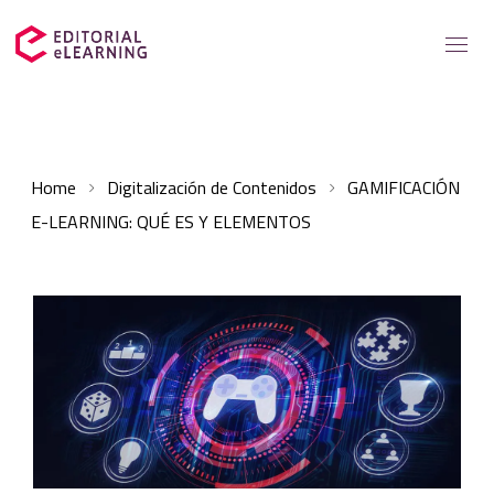
Servicios
Home
Digitalización de Contenidos
GAMIFICACIÓN
Soluciones para
E-LEARNING: QUÉ ES Y ELEMENTOS
Casos de éxito
Catálogo
Recursos elearning
Sobre nosotros
Contacto