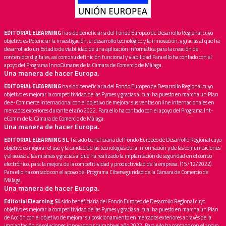
EDITORIAL ELEARNING
ha sido beneficiaria del Fondo Europeo de Desarrollo Regional cuyo
objetivo es Potenciar la investigación, el desarrollo tecnológico y la innovación, y gracias al que ha
desarrollado un Estudio de viabilidad de una aplicación informática para la creación de
contenidos digitales, así como su definición funcional y viabilidad Para ello ha contado con el
apoyo del Programa InnoCámaras de la Cámara de Comercio de Málaga.
Una manera de hacer Europa.
EDITORIAL ELEARNING
ha sido beneficiaria del Fondo Europeo de Desarrollo Regional cuyo
objetivo es mejorar la competitividad de las Pymes y gracias al cual ha puesto en marcha un Plan
de e-Commerce internacional con el objetivo de mejorar sus ventas online internacionales en
mercados exteriores durante el año 2022. Para ello ha contado con el apoyo del Programa Int-
eComm de la Cámara de Comercio de Málaga.
Una manera de hacer Europa.
EDITORIAL ELEARNING SL,
ha sido beneficiaria del Fondo Europeo de Desarrollo Regional cuyo
objetivo es mejorar el uso y la calidad de las tecnologías de la información y de las comunicaciones
y el acceso a las mismas y gracias al que ha realizado la implantación de seguridad en el correo
electrónico, para la mejora de la competitividad y productividad de la empresa. (15/12/2022).
Para ello ha contado con el apoyo del Programa Ciberseguridad de la Cámara de Comercio de
Málaga.
Una manera de hacer Europa.
Editorial Elearning SL
sido beneficiaria del Fondo Europeo de Desarrollo Regional cuyo
objetivo es mejorar la competitividad de las Pymes y gracias al cual ha puesto en marcha un Plan
de Acción con el objetivo de mejorar su posicionamiento en mercados exteriores a través de la
implantación de soluciones innovadoras durante el año 2022. Para ello ha contado con el apoyo