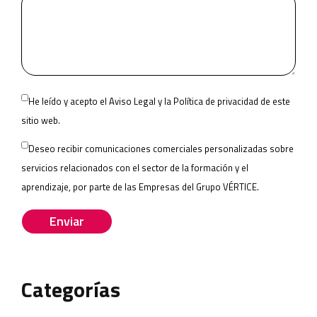
Please
He leído y acepto el
Aviso Legal
y la
Política de privacidad
de este
leave
sitio web.
this
Deseo recibir comunicaciones comerciales personalizadas sobre
field
servicios relacionados con el sector de la formación y el
empty.
aprendizaje, por parte de las
Empresas del Grupo VÉRTICE
.
Categorías