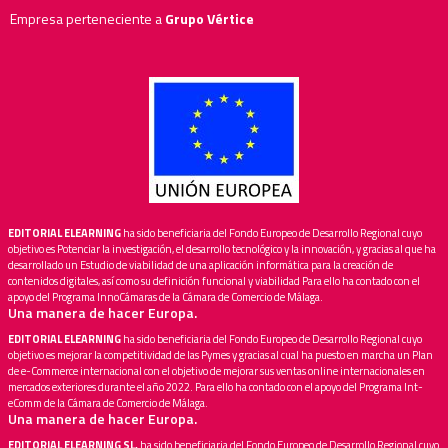
Empresa perteneciente a
Grupo Vértice
EDITORIAL ELEARNING
ha sido beneficiaria del Fondo Europeo de Desarrollo Regional cuyo
objetivo es Potenciar la investigación, el desarrollo tecnológico y la innovación, y gracias al que ha
desarrollado un Estudio de viabilidad de una aplicación informática para la creación de
contenidos digitales, así como su definición funcional y viabilidad Para ello ha contado con el
apoyo del Programa InnoCámaras de la Cámara de Comercio de Málaga.
Una manera de hacer Europa.
EDITORIAL ELEARNING
ha sido beneficiaria del Fondo Europeo de Desarrollo Regional cuyo
objetivo es mejorar la competitividad de las Pymes y gracias al cual ha puesto en marcha un Plan
de e-Commerce internacional con el objetivo de mejorar sus ventas online internacionales en
mercados exteriores durante el año 2022. Para ello ha contado con el apoyo del Programa Int-
eComm de la Cámara de Comercio de Málaga.
Una manera de hacer Europa.
EDITORIAL ELEARNING SL,
ha sido beneficiaria del Fondo Europeo de Desarrollo Regional cuyo