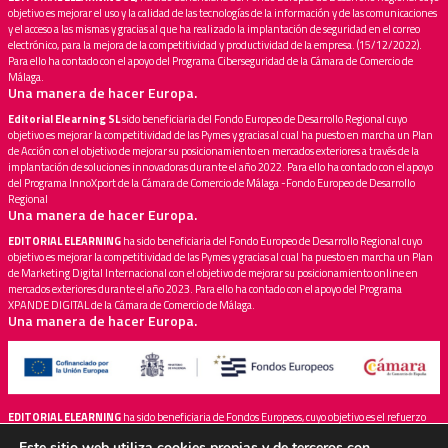
objetivo es mejorar el uso y la calidad de las tecnologías de la información y de las comunicaciones
y el acceso a las mismas y gracias al que ha realizado la implantación de seguridad en el correo
electrónico, para la mejora de la competitividad y productividad de la empresa. (15/12/2022).
Para ello ha contado con el apoyo del Programa Ciberseguridad de la Cámara de Comercio de
Málaga.
Una manera de hacer Europa.
Editorial Elearning SL
sido beneficiaria del Fondo Europeo de Desarrollo Regional cuyo
objetivo es mejorar la competitividad de las Pymes y gracias al cual ha puesto en marcha un Plan
de Acción con el objetivo de mejorar su posicionamiento en mercados exteriores a través de la
implantación de soluciones innovadoras durante el año 2022. Para ello ha contado con el apoyo
del Programa InnoXport de la Cámara de Comercio de Málaga -Fondo Europeo de Desarrollo
Regional
Una manera de hacer Europa.
EDITORIAL ELEARNING
ha sido beneficiaria del Fondo Europeo de Desarrollo Regional cuyo
objetivo es mejorar la competitividad de las Pymes y gracias al cual ha puesto en marcha un Plan
de Marketing Digital Internacional con el objetivo de mejorar su posicionamiento online en
mercados exteriores durante el año 2023. Para ello ha contado con el apoyo del Programa
XPANDE DIGITAL de la Cámara de Comercio de Málaga.
Una manera de hacer Europa.
EDITORIAL ELEARNING
ha sido beneficiaria de Fondos Europeos, cuyo objetivo es el refuerzo
del crecimiento sostenible y la competitividad de las PYMES, y gracias al cual ha puesto en
Este sitio web utiliza cookies propias y de terceros con