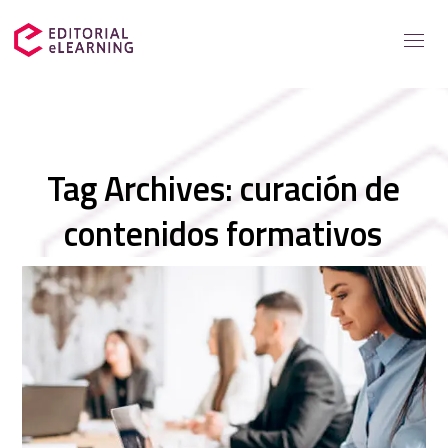
Servicios
Tag Archives: curación de
Soluciones para
contenidos formativos
Casos de éxito
Catálogo
Recursos elearning
Sobre nosotros
Contacto