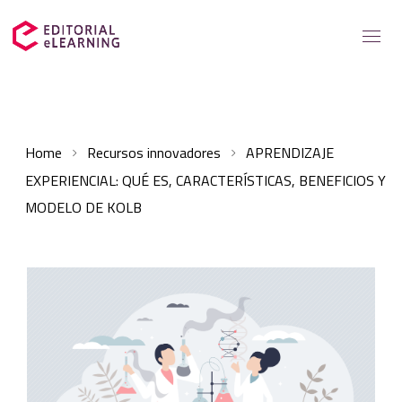
Servicios
Home
Recursos innovadores
APRENDIZAJE
Soluciones para
EXPERIENCIAL: QUÉ ES, CARACTERÍSTICAS, BENEFICIOS Y
Casos de éxito
MODELO DE KOLB
Catálogo
Recursos elearning
Sobre nosotros
Contacto