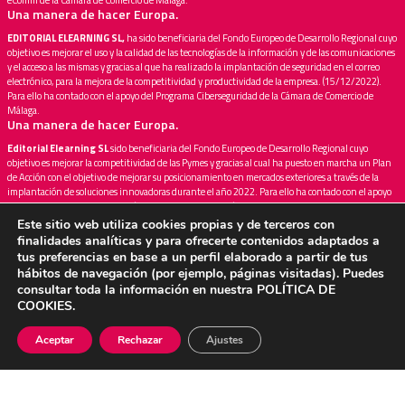
Una manera de hacer Europa.
EDITORIAL ELEARNING SL,
ha sido beneficiaria del Fondo Europeo de Desarrollo Regional cuyo
objetivo es mejorar el uso y la calidad de las tecnologías de la información y de las comunicaciones
y el acceso a las mismas y gracias al que ha realizado la implantación de seguridad en el correo
electrónico, para la mejora de la competitividad y productividad de la empresa. (15/12/2022).
Para ello ha contado con el apoyo del Programa Ciberseguridad de la Cámara de Comercio de
Málaga.
Una manera de hacer Europa.
Editorial Elearning SL
sido beneficiaria del Fondo Europeo de Desarrollo Regional cuyo
objetivo es mejorar la competitividad de las Pymes y gracias al cual ha puesto en marcha un Plan
de Acción con el objetivo de mejorar su posicionamiento en mercados exteriores a través de la
implantación de soluciones innovadoras durante el año 2022. Para ello ha contado con el apoyo
del Programa InnoXport de la Cámara de Comercio de Málaga -Fondo Europeo de Desarrollo
Regional
Este sitio web utiliza cookies propias y de terceros con
Una manera de hacer Europa.
finalidades analíticas y para ofrecerte contenidos adaptados a
tus preferencias en base a un perfil elaborado a partir de tus
EDITORIAL ELEARNING
ha sido beneficiaria del Fondo Europeo de Desarrollo Regional cuyo
hábitos de navegación (por ejemplo, páginas visitadas). Puedes
objetivo es mejorar la competitividad de las Pymes y gracias al cual ha puesto en marcha un Plan
de Marketing Digital Internacional con el objetivo de mejorar su posicionamiento online en
consultar toda la información en nuestra
POLÍTICA DE
mercados exteriores durante el año 2023. Para ello ha contado con el apoyo del Programa
COOKIES
.
XPANDE DIGITAL de la Cámara de Comercio de Málaga.
Una manera de hacer Europa.
Aceptar
Rechazar
Ajustes