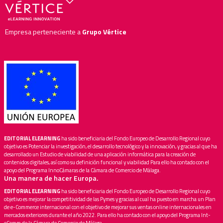
Empresa perteneciente a
Grupo Vértice
EDITORIAL ELEARNING
ha sido beneficiaria del Fondo Europeo de Desarrollo Regional cuyo
objetivo es Potenciar la investigación, el desarrollo tecnológico y la innovación, y gracias al que ha
desarrollado un Estudio de viabilidad de una aplicación informática para la creación de
contenidos digitales, así como su definición funcional y viabilidad Para ello ha contado con el
apoyo del Programa InnoCámaras de la Cámara de Comercio de Málaga.
Una manera de hacer Europa.
EDITORIAL ELEARNING
ha sido beneficiaria del Fondo Europeo de Desarrollo Regional cuyo
objetivo es mejorar la competitividad de las Pymes y gracias al cual ha puesto en marcha un Plan
de e-Commerce internacional con el objetivo de mejorar sus ventas online internacionales en
mercados exteriores durante el año 2022. Para ello ha contado con el apoyo del Programa Int-
eComm de la Cámara de Comercio de Málaga.