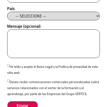
País
Mensaje (opcional)
Please
He leído y acepto el
Aviso Legal
y la
Política de privacidad
de este
leave
sitio web.
this
Deseo recibir comunicaciones comerciales personalizadas sobre
field
servicios relacionados con el sector de la formación y el
empty.
aprendizaje, por parte de las
Empresas del Grupo VÉRTICE
.